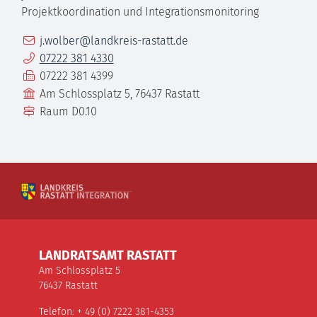
Projektkoordination und Integrationsmonitoring
E-Mail
j.wolber@landkreis-rastatt.de
Telefon
07222 381 4330
Fax
07222 381 4399
Gebäude
Am Schlossplatz 5, 76437 Rastatt
Raum
D0.10
LANDRATSAMT RASTATT
Am Schlossplatz 5
76437 Rastatt
Telefon: + 49 (0) 7222 381-4353