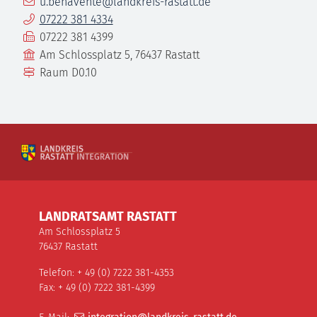
E-Mail
u.benavente@landkreis-rastatt.de
Telefon
07222 381 4334
Fax
07222 381 4399
Gebäude
Am Schlossplatz 5, 76437 Rastatt
Raum
D0.10
LANDRATSAMT RASTATT
Am Schlossplatz 5
76437 Rastatt
Telefon: + 49 (0) 7222 381-4353
Fax: + 49 (0) 7222 381-4399