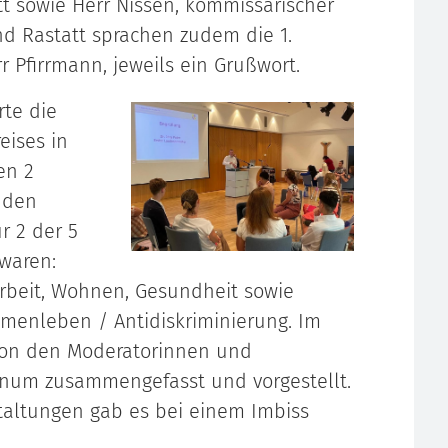
t sowie Herr Nissen, kommissarischer
nd Rastatt sprachen zudem die 1.
r Pfirrmann, jeweils ein Grußwort.
rte die
eises in
en 2
nden
r 2 der 5
waren:
rbeit, Wohnen, Gesundheit sowie
mmenleben / Antidiskriminierung. Im
von den Moderatorinnen und
num zusammengefasst und vorgestellt.
taltungen gab es bei einem Imbiss