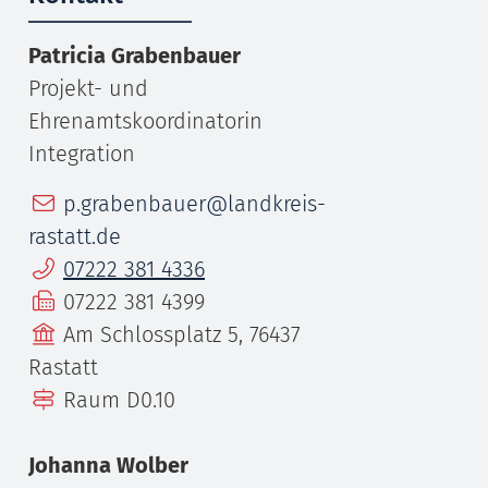
Patricia
Grabenbauer
Projekt- und
Ehrenamtskoordinatorin
Integration
E-Mail
p.grabenbauer@landkreis-
rastatt.de
Telefon
07222 381 4336
Fax
07222 381 4399
Gebäude
Am Schlossplatz 5, 76437
Rastatt
Raum
D0.10
Johanna
Wolber