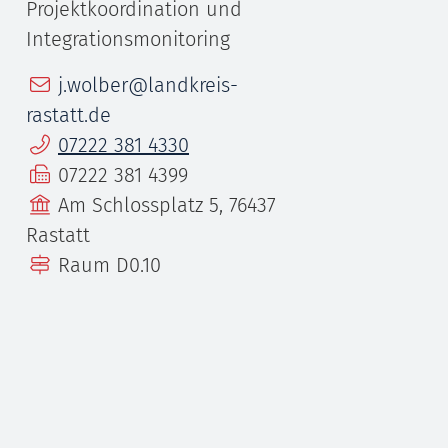
Projektkoordination und
Integrationsmonitoring
E-Mail
j.wolber@landkreis-
rastatt.de
Telefon
07222 381 4330
Fax
07222 381 4399
Gebäude
Am Schlossplatz 5, 76437
Rastatt
Raum
D0.10